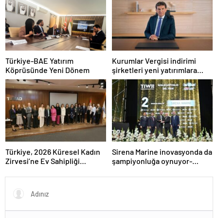
Türkiye-BAE Yatırım
Kurumlar Vergisi indirimi
Köprüsünde Yeni Dönem
şirketleri yeni yatırımlara
yönlendirecek
Türkiye, 2026 Küresel Kadın
Sirena Marine inovasyonda da
Zirvesi’ne Ev Sahipliği
şampiyonluğa oynuyor-
Yapacak
Haber Şafak