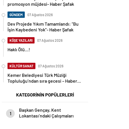
promosyon müjdesi- Haber Şafak
GÜNDEM
07 Ağustos 2026
Dev Projede Yıkım Tamamlandı: “Bu
İşin Kaybedeni Yok”- Haber Şafak
KÖŞE YAZILARI
07 Ağustos 2026
Haklı Ölü…!
KÜLTÜR SANAT
07 Ağustos 2026
Kemer Belediyesi Türk Müziği
Topluluğu’ndan sıra gecesi – Haber
Şafak
KATEGORİNİN POPÜLERLERİ
Başkan Gençay, Kent
1
Lokantası’ndaki Çalışmaları
İnceledi- Haber Şafak