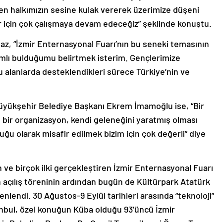
n halkımızın sesine kulak vererek üzerimize düşeni
r için çok çalışmaya devam edeceğiz” şeklinde konuştu.
z, “İzmir Enternasyonal Fuarı’nın bu seneki temasının
lamlı bulduğumu belirtmek isterim. Gençlerimize
 alanlarda desteklendikleri sürece Türkiye’nin ve
Büyükşehir Belediye Başkanı Ekrem İmamoğlu ise, “Bir
ş bir organizasyon, kendi geleneğini yaratmış olması
uğu olarak misafir edilmek bizim için çok değerli” diye
n ve birçok ilki gerçekleştiren İzmir Enternasyonal Fuarı
lan açılış töreninin ardından bugün de Kültürpark Atatürk
lendi. 30 Ağustos-9 Eylül tarihleri arasında “teknoloji”
anbul, özel konuğun Küba olduğu 93’üncü İzmir