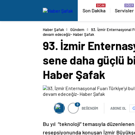
Son Dakika
Servisler
Haber Şafak
Gündem
93. İzmir Enternasyonal F
devam edeceğiz- Haber Şafak
93. İzmir Enternas
sene daha güçlü b
Haber Şafak
0
BEĞENDİM
ABONE OL
Bu yıl “teknoloji” temasıyla düzenlenen
resepsiyonunda konuşan İzmir Büyükşehi