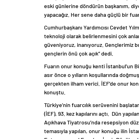
eski günlerine döndürün başkanım, diye
yapacağız. Her sene daha güçlü bir fua
Cumhurbaşkanı Yardımcısı Cevdet Yılma
teknoloji olarak belirlenmesini çok an
güveniyoruz, inanıyoruz. Gençlerimiz bu
gençlerin önü çok açık” dedi.
Fuarın onur konuğu kenti İstanbul’un 
asır önce o yılların koşullarında doğmu
gerçekten ilham verici. İEF’de onur kon
konuştu.
Türkiye’nin fuarcılık serüvenini başlata
(İEF), 93. kez kapılarını açtı. Dün yapı
Açıkhava Tiyatrosu’nda resepsiyon düzen
temasıyla yapılan, onur konuğu ilin İst