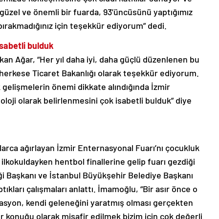
e güzel ve önemli bir fuarda, 93’üncüsünü yaptığımız
 bırakmadığınız için teşekkür ediyorum” dedi.
sabetli bulduk
kan Ağar, “Her yıl daha iyi, daha güçlü düzenlenen bu
erkese Ticaret Bakanlığı olarak teşekkür ediyorum.
k gelişmelerin önemi dikkate alındığında İzmir
loji olarak belirlenmesini çok isabetli bulduk” diye
llarca ağırlayan İzmir Enternasyonal Fuarı’nı çocukluk
ilkokuldayken hentbol finallerine gelip fuarı gezdiği
liği Başkanı ve İstanbul Büyükşehir Belediye Başkanı
kları çalışmaları anlattı. İmamoğlu, “Bir asır önce o
izasyon, kendi geleneğini yaratmış olması gerçekten
r konuğu olarak misafir edilmek bizim için çok değerli.