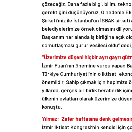
çözeceğiz. Daha fazla bilgi, bilim, tekn
gerektiğini düşünüyoruz. O nedenle Ek
Şirketi’miz ile İstanbul’un İSBAK şirketi
belediyelerimize örnek olmasını diliyor
Başkanım her alanda iş birliğine açık 
somutlaşması gurur vesilesi oldu” dedi
“Üzerimize düşeni hiçbir ayrı gayrı g
İzmir Fuarı’nın önemine vurgu yapan Baş
Türkiye Cumhuriyeti’nin o iktisat, ekon
önemlidir. Sahip çıkmak için hepimize 
yıllarda, gerçek bir birlik beraberlik i
ülkenin evlatları olarak üzerimize düşe
konuştu.
Yılmaz: Zafer haftasına denk gelmesi
İzmir İktisat Kongresi’nin kendisi içi