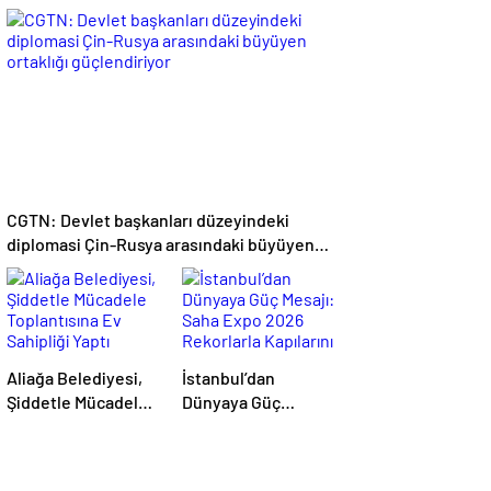
Toplanıyor
ama tüketimde
bilinç şart”
CGTN: Devlet başkanları düzeyindeki
diplomasi Çin-Rusya arasındaki büyüyen
ortaklığı güçlendiriyor
Aliağa Belediyesi,
İstanbul’dan
Şiddetle Mücadele
Dünyaya Güç
Toplantısına Ev
Mesajı: Saha Expo
Sahipliği Yaptı
2026 Rekorlarla
Kapılarını Kapattı