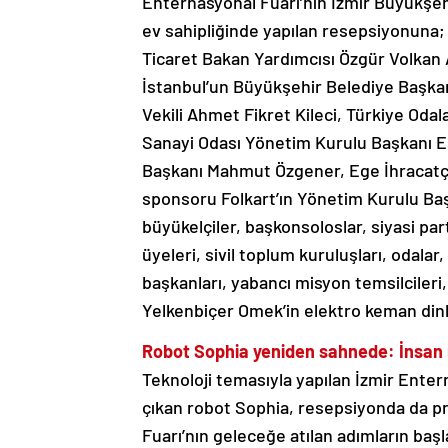
Enternasyonal Fuarı’nın İzmir Büyükşeh
ev sahipliğinde yapılan resepsiyonuna;
Ticaret Bakan Yardımcısı Özgür Volkan 
İstanbul’un Büyükşehir Belediye Başka
Vekili Ahmet Fikret Kileci, Türkiye Odal
Sanayi Odası Yönetim Kurulu Başkanı En
Başkanı Mahmut Özgener, Ege İhracatçı B
sponsoru Folkart’ın Yönetim Kurulu Baş
büyükelçiler, başkonsoloslar, siyasi part
üyeleri, sivil toplum kuruluşları, odalar,
başkanları, yabancı misyon temsilcileri,
Yelkenbiçer Omek’in elektro keman dinle
Robot Sophia yeniden sahnede: İnsan 
Teknoloji temasıyla yapılan İzmir Ente
çıkan robot Sophia, resepsiyonda da pr
Fuarı’nın geleceğe atılan adımların başl