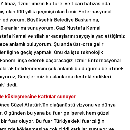
lmaz, “İzmir’imizin kültürel ve ticari hafızasında
ış olan 100 yıllık geçmişi olan İzmir Enternasyonal
r ediyorum. Büyükşehir Belediye Başkanına,
şükranlarımı sunuyorum. Gazi Mustafa Kemal
stafa Kemal ve silah arkadaşlarını saygıyla yad ettiğimiz
ece anlamlı buluyorum. Şu anda üst-orta gelir
eler ligine geçiş yapmak. Onu da işte teknolojik
ekonomi inşa ederek başaracağız. İzmir Enternasyonal
i olarak belirlenmesini çok anlamlı bulduğumu belirtmek
ıyoruz. Gençlerimiz bu alanlarda desteklendikleri
k” dedi.
zde kökleşmesine katkılar sunuyor
ıl önce Güzel Atatürk’ün olağanüstü vizyonu ve dünya
yor. O günden bu yana bu fuar gelişerek hem güzel
bir fuar oluyor. Bu fuar Türkiye’deki fuarcılığın
lkemizde kökleşmesine çok ciddi katkılar sunuyor ve