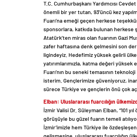
T.C. Cumhurbaşkanı Yardımcısı Cevdet Yı
önemli bir yer tutan, 93’üncü kez yapılm
Fuarı’na emeği geçen herkese teşekkü
sponsorlara, katkıda bulunan herkese 
Atatürk’ten miras olan fuarının Gazi Mu
zafer haftasına denk gelmesini son der
ligindeyiz. Hedefimiz yüksek gelirli ülk
yatırımlarımızla, katma değeri yüksek 
Fuarı’nın bu seneki temasının teknoloj
isterim. Gençlerimize güveniyoruz, inan
sürece Türkiye ve gençlerin önü çok açı
Elban: Uluslararası fuarcılığın ülkemi
İzmir Valisi Dr. Süleyman Elban, “101 y
görüşüyle bu güzel fuarın temeli atılı
İzmir’imizle hem Türkiye ile özdeşleşen 
gelişmesine, uluslararası fuarcılığın ü