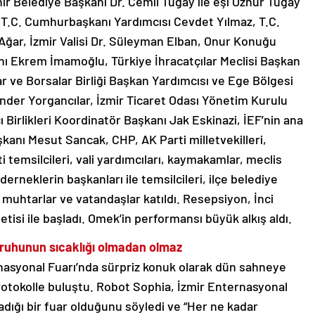
ir Belediye Başkanı Dr. Cemil Tugay ile eşi Öznur Tugay
 T.C. Cumhurbaşkanı Yardımcısı Cevdet Yılmaz, T.C.
Ağar, İzmir Valisi Dr. Süleyman Elban, Onur Konuğu
nı Ekrem İmamoğlu, Türkiye İhracatçılar Meclisi Başkan
ar ve Borsalar Birliği Başkan Yardımcısı ve Ege Bölgesi
der Yorgancılar, İzmir Ticaret Odası Yönetim Kurulu
irlikleri Koordinatör Başkanı Jak Eskinazi, İEF’nin ana
kanı Mesut Sancak, CHP, AK Parti milletvekilleri,
i temsilcileri, vali yardımcıları, kaymakamlar, meclis
 derneklerin başkanları ile temsilcileri, ilçe belediye
 muhtarlar ve vatandaşlar katıldı. Resepsiyon, İnci
tisi ile başladı. Omek’in performansı büyük alkış aldı.
ruhunun sıcaklığı olmadan olmaz
rnasyonal Fuarı’nda sürpriz konuk olarak dün sahneye
otokolle buluştu. Robot Sophia, İzmir Enternasyonal
adığı bir fuar olduğunu söyledi ve “Her ne kadar