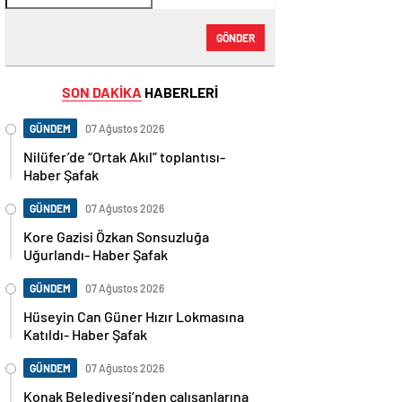
GÖNDER
SON DAKİKA
HABERLERİ
GÜNDEM
07 Ağustos 2026
Nilüfer’de “Ortak Akıl” toplantısı-
Haber Şafak
GÜNDEM
07 Ağustos 2026
Kore Gazisi Özkan Sonsuzluğa
Uğurlandı- Haber Şafak
GÜNDEM
07 Ağustos 2026
Hüseyin Can Güner Hızır Lokmasına
Katıldı- Haber Şafak
GÜNDEM
07 Ağustos 2026
Konak Belediyesi’nden çalışanlarına