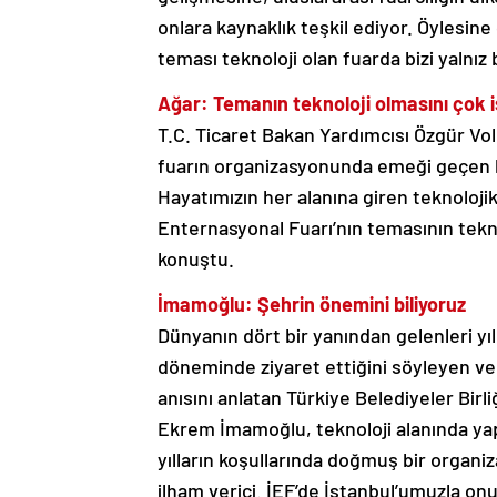
onlara kaynaklık teşkil ediyor. Öylesin
teması teknoloji olan fuarda bizi yalnız
Ağar: Temanın teknoloji olmasını çok i
T.C. Ticaret Bakan Yardımcısı Özgür Vol
fuarın organizasyonunda emeği geçen h
Hayatımızın her alanına giren teknoloji
Enternasyonal Fuarı’nın temasının tekno
konuştu.
İmamoğlu: Şehrin önemini biliyoruz
Dünyanın dört bir yanından gelenleri yı
döneminde ziyaret ettiğini söyleyen ve 
anısını anlatan Türkiye Belediyeler Bir
Ekrem İmamoğlu, teknoloji alanında yaptı
yılların koşullarında doğmuş bir organ
ilham verici. İEF’de İstanbul’umuzla onu