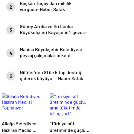
Başkan Tugay’dan millilik
2
vurgusu- Haber Şafak
Güney Afrika ve Sri Lanka
3
Büyükelçileri Kayaşehir’i gezdi.-
Haber Şafak
Manisa Büyükşehir Belediyesi
4
peyzaj çalışmalarını kent
genelinde sürdürüyor- Haber
Şafak
Nilüfer’den 81 ile kitap desteği
5
giderek büyüyor – Haber Şafak
Aliağa Belediyesi
“Türkiye süt
Haziran Meclisi
üretiminde güçlü,