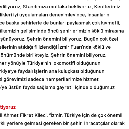
ediliyoruz. Standımıza mutlaka bekliyoruz. Kentlerimiz
dikleri iyi uygulamaları deneyimleyince, insanların
ce başka şehirlerle de bunları paylaşmak çok kıymetli.
 ülkemizin gelişiminde öncü şehirlerimizin köklü mirasına
şünüyoruz. Şehrin önemini biliyoruz. Bugün çok özel
lerinin atıldığı filizlendiği İzmir Fuarı’nda köklü ve
l dönümünde birlikteyiz. Şehrin önemini biliyoruz.
z her yönüyle Türkiye’nin lokomotifi olduğunun
ürkiye’ye faydalı işlerin ana kuluçkası olduğunun
eki görevimizi sadece hemşerilerimize hizmet
e’ye üstün fayda sağlama gayreti içinde olduğumuz
stiyoruz
i Ahmet Fikret Kileci, “İzmir, Türkiye için de çok önemli
arklı yerlere gelmesi gereken bir şehir. İhracatçılar olarak