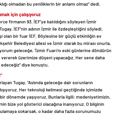
lığı olmadan bu yeniliklerin bir anlamı olmaz” dedi.
ımak için çalışıyoruz
rce firmanın 93. İEF’ye katıldığını söyleyen İzmir
gay, İEF’nin adının İzmir ile özdeşleştiğini söyledi.
 olan bir fuar İEF. Böylesine bir güçlü etkinliğin ev
kşehir Belediyesi ailesi ve İzmir olarak bu mirası onurla,
uyorum geleceğe, ‘İzmir Fuarı’nı eski günlerine döndürün
k vererek üzerimize düşeni yapacağız. Her sene daha
am edeceğiz” diye konuştu.
z”
ırlayan Tugay, “Aslında geleceğe dair sorunların
şıyoruz. Her teknoloji kelimesi geçtiğinde içimizde
r dönemde yaşıyoruz. Bunlarla ilgili; medeniyetimizin,
min bize yol gösterici olacağına inanıyoruz. O bilginin
ygulamaya sokarsak, o kadar daha fazla sorunumuzu