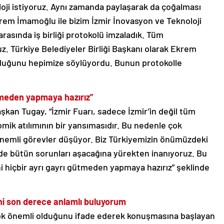
oloji istiyoruz. Aynı zamanda paylaşarak da çoğalması
rem İmamoğlu ile bizim İzmir İnovasyon ve Teknoloji
 arasında iş birliği protokolü imzaladık. Tüm
uz. Türkiye Belediyeler Birliği Başkanı olarak Ekrem
olduğunu hepimize söylüyordu. Bunun protokolle
.
ütmeden yapmaya hazırız”
kan Tugay, “İzmir Fuarı, sadece İzmir’in değil tüm
omik atılımının bir yansımasıdır. Bu nedenle çok
önemli görevler düşüyor. Biz Türkiyemizin önümüzdeki
çinde bütün sorunları aşacağına yürekten inanıyoruz. Bu
ni hiçbir ayrı gayrı gütmeden yapmaya hazırız” şeklinde
ni son derece anlamlı buluyorum
n çok önemli olduğunu ifade ederek konuşmasına başlayan