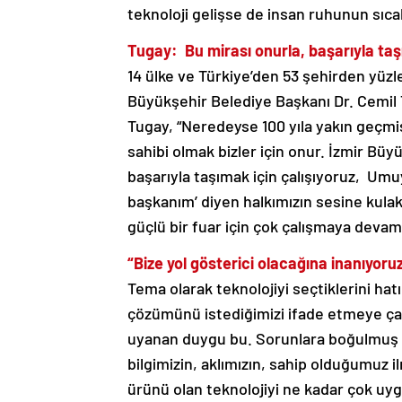
teknoloji gelişse de insan ruhunun sıcak
Tugay: Bu mirası onurla, başarıyla taş
14 ülke ve Türkiye’den 53 şehirden yüzle
Büyükşehir Belediye Başkanı Dr. Cemil Tu
Tugay, “Neredeyse 100 yıla yakın geçmişi
sahibi olmak bizler için onur. İzmir Büyü
başarıyla taşımak için çalışıyoruz, Um
başkanım’ diyen halkımızın sesine kula
güçlü bir fuar için çok çalışmaya dev
“Bize yol gösterici olacağına inanıyoru
Tema olarak teknolojiyi seçtiklerini hat
çözümünü istediğimizi ifade etmeye çalı
uyanan duygu bu. Sorunlara boğulmuş bi
bilgimizin, aklımızın, sahip olduğumuz il
ürünü olan teknolojiyi ne kadar çok u