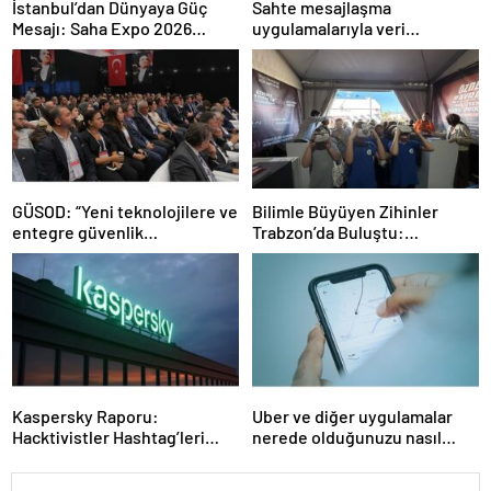
İstanbul’dan Dünyaya Güç
Sahte mesajlaşma
Mesajı: Saha Expo 2026
uygulamalarıyla veri
Rekorlarla Kapılarını Kapattı
sızdırıyorlar- Haber Şafak
GÜSOD: “Yeni teknolojilere ve
Bilimle Büyüyen Zihinler
entegre güvenlik
Trabzon’da Buluştu:
sistemlerine önem artacak”-
STEAMFEST’te Bilim Rüzgârı
Haber Şafak
Esti!- Haber Şafak
Kaspersky Raporu:
Uber ve diğer uygulamalar
Hacktivistler Hashtag’leri
nerede olduğunuzu nasıl
Koordinasyon Aracı Olarak
biliyor?- Haber Şafak
Kullanıyor, 2025’te