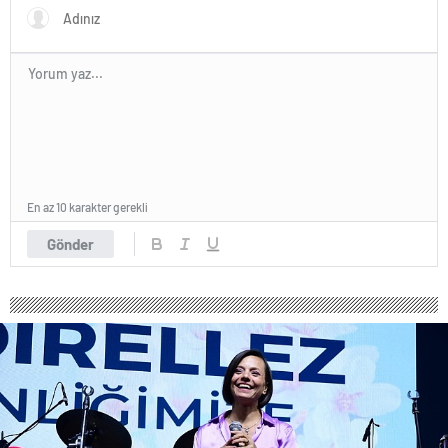
Saldırılarda DDoS Öne
Çıkıyor- Haber Şafak
En az 10 karakter gerekli
Gönder