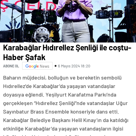
Karabağlar Hıdırellez Şenliği ile coştu-
Haber Şafak
6 Mayıs 2024 18:20
ABONE OL
News
Baharın müjdecisi, bolluğun ve bereketin sembolü
Hıdırellez’de Karabağlar’da yaşayan vatandaşlar
doyasıya eğlendi. Yeşilyurt Karafatma Parkı’nda
gerçekleşen “Hıdırellez Şenliği”nde vatandaşlar Uğur
Sayınbatur Brass Ensemble konseriyle dans etti.
Karabağlar Belediye Başkanı Helil Kınay’ın da katıldığı
etkinliğe Karabağlar’da yaşayan vatandaşların ilgisi