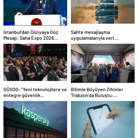
İstanbul’dan Dünyaya Güç
Sahte mesajlaşma
Mesajı: Saha Expo 2026
uygulamalarıyla veri
Rekorlarla Kapılarını Kapattı
sızdırıyorlar- Haber Şafak
GÜSOD: “Yeni teknolojilere ve
Bilimle Büyüyen Zihinler
entegre güvenlik
Trabzon’da Buluştu:
sistemlerine önem artacak”-
STEAMFEST’te Bilim Rüzgârı
Haber Şafak
Esti!- Haber Şafak