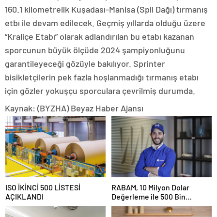
160.1 kilometrelik Kuşadası-Manisa (Spil Dağı) tırmanış
etbı ile devam edilecek. Geçmiş yıllarda olduğu üzere
“Kraliçe Etabı” olarak adlandırılan bu etabı kazanan
sporcunun büyük ölçüde 2024 şampiyonluğunu
garantileyeceği gözüyle bakılıyor. Sprinter
bisikletçilerin pek fazla hoşlanmadığı tırmanış etabı
için gözler yokuşçu sporculara çevrilmiş durumda.
Kaynak: (BYZHA) Beyaz Haber Ajansı
ISO İKİNCİ 500 LİSTESİ
RABAM, 10 Milyon Dolar
AÇIKLANDI
Değerleme ile 500 Bin
Dolarlık Yatırım Aldı