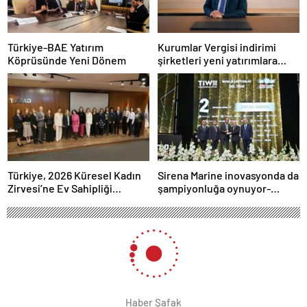
Türkiye-BAE Yatırım
Kurumlar Vergisi indirimi
Köprüsünde Yeni Dönem
şirketleri yeni yatırımlara
yönlendirecek
Türkiye, 2026 Küresel Kadın
Sirena Marine inovasyonda da
Zirvesi’ne Ev Sahipliği
şampiyonluğa oynuyor-
Yapacak
Haber Şafak
Haber Şafak