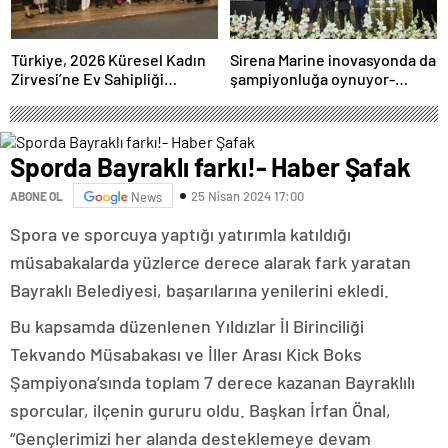
Türkiye, 2026 Küresel Kadın
Sirena Marine inovasyonda da
Zirvesi’ne Ev Sahipliği
şampiyonluğa oynuyor-
Yapacak
Haber Şafak
Sporda Bayraklı farkı!- Haber Şafak
25 Nisan 2024 17:00
ABONE OL
News
Spora ve sporcuya yaptığı yatırımla katıldığı
müsabakalarda yüzlerce derece alarak fark yaratan
Bayraklı Belediyesi, başarılarına yenilerini ekledi.
Bu kapsamda düzenlenen Yıldızlar İl Birinciliği
Tekvando Müsabakası ve İller Arası Kick Boks
Şampiyona’sında toplam 7 derece kazanan Bayraklılı
sporcular, ilçenin gururu oldu. Başkan İrfan Önal,
“Gençlerimizi her alanda desteklemeye devam