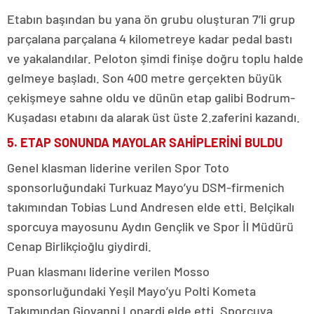
Etabın başından bu yana ön grubu oluşturan 7’li grup
parçalana parçalana 4 kilometreye kadar pedal bastı
ve yakalandılar. Peloton şimdi finişe doğru toplu halde
gelmeye başladı. Son 400 metre gerçekten büyük
çekişmeye sahne oldu ve dünün etap galibi Bodrum-
Kuşadası etabını da alarak üst üste 2.zaferini kazandı.
5. ETAP SONUNDA MAYOLAR SAHİPLERİNİ BULDU
Genel klasman liderine verilen Spor Toto
sponsorluğundaki Turkuaz Mayo’yu DSM-firmenich
takımından Tobias Lund Andresen elde etti. Belçikalı
sporcuya mayosunu Aydın Gençlik ve Spor İl Müdürü
Cenap Birlikçioğlu giydirdi.
Puan klasmanı liderine verilen Mosso
sponsorluğundaki Yeşil Mayo’yu Polti Kometa
Takımından Giovanni Lonardi elde etti. Sporcuya