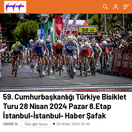
İstanbul- Haber Şafak
Haber Şafak
59. Cumhurbaşkanlığı Türkiye Bisiklet
Turu 28 Nisan 2024 Pazar 8.Etap
İstanbul-İstanbul- Haber Şafak
26 Nisan 2024 19:40
ABONE OL
News