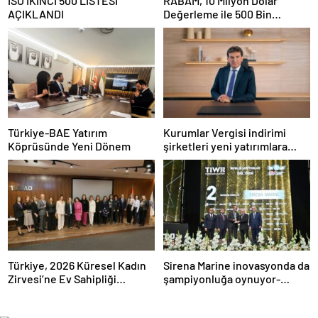
ISO İKİNCİ 500 LİSTESİ
RABAM, 10 Milyon Dolar
AÇIKLANDI
Değerleme ile 500 Bin
Dolarlık Yatırım Aldı
Türkiye-BAE Yatırım
Kurumlar Vergisi indirimi
Köprüsünde Yeni Dönem
şirketleri yeni yatırımlara
yönlendirecek
Türkiye, 2026 Küresel Kadın
Sirena Marine inovasyonda da
Zirvesi’ne Ev Sahipliği
şampiyonluğa oynuyor-
Yapacak
Haber Şafak