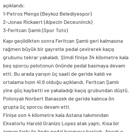
açıklandı:
1-Petros Mengs (Beykoz Belediyespor)
2-Jonas Rickaert (Alpecin Deceuninck)
3-Feritcan Şamlı (Spor Toto)
Kapı geçildikten sonra Feritcan Şamlı geri kalmasına
rağmen büyük bir gayretle pedal çevirerek kaçış
grubunu tekrar yakaladı. Şimdi finişe 34 kilometre kala
beş sporcu pelotonun önünde pedal basmaya devam
etti. Bu arada yarışın üç saati de geride kaldı ve
ortalama hızın 41.6 olduğu açıklandı. Feritcan Şamlı
yine güç kaybetti ve yakaladığı kaçış grubundan düştü.
Polonyalı Norbert Banaszek de geride kalınca ön
grupta üç sporcu devam etti.
Finişe son 4 kilometre kala Astana takımından
Ekvatorlu Harold Granizo Lopez atak yaptı. Kısa bir
zaman farkı ile önde pedal basmaya başladı. Ancak o