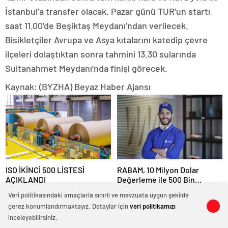
İstanbul’a transfer olacak. Pazar günü TUR’un startı
saat 11.00’de Beşiktaş Meydanı’ndan verilecek.
Bisikletçiler Avrupa ve Asya kıtalarını katedip çevre
ilçeleri dolaştıktan sonra tahmini 13.30 sularında
Sultanahmet Meydanı’nda finişi görecek.
Kaynak: (BYZHA) Beyaz Haber Ajansı
ISO İKİNCİ 500 LİSTESİ
RABAM, 10 Milyon Dolar
AÇIKLANDI
Değerleme ile 500 Bin
Dolarlık Yatırım Aldı
Veri politikasındaki amaçlarla sınırlı ve mevzuata uygun şekilde
çerez konumlandırmaktayız. Detaylar için
veri politikamızı
0
0
0
0
0
0
0
0
inceleyebilirsiniz.