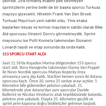
çevrildi. Zira tırmanış etabını pek sevmeyen
sprintçilerin yerine belki de bir başka sporcu Turkuaz
mayoyu giyecekti. Nitekim Frank Van Den Broek
Turkuaz Mayo’nun yeni sahibi oldu. Yine etaba
başlarken beyaz ve kırmızı mayoların sahibi olarak Bike
Aid sporcusu Vinzent Dorn’u görmekteydik. Sprint
mayosunu ise Polti Kometa takımından Giovanni
Lonardi taşıdı ve etap sonunda da onda kaldı.
153 SPORCU START ALDI
Saat 11.56’da Kuşadası Marina bölgesinden 153 sporcu
start aldı. Bora Hansgrohe takımından Danny Van Poppel
ile Novo Nordisk sporcusu Matyas Kopecky imza
atmayınca yarış dışı kaldı. Starttan hemen sonra iki Astana
sporcusu kaçtı. Önce 20, sonra 25 saniye arayı açtılar. 5
kilometre bile gidemeden peloton yakaladı. 21.
kilometrede yine Astana’dan aynı sporcular Davide
Ballerini ve Nicolas Vinokurov atak teşebbüsünde bulundu,
peloton yine yakaladı. Etapta 25. kilometre geçildi ve
sprint prim kapısına doğru bisikletçiler gelmeye başladı.