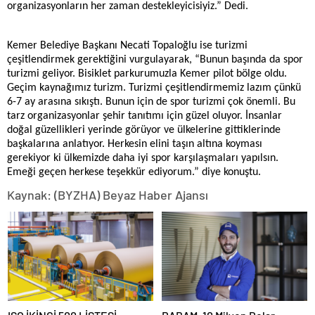
organizasyonların her zaman destekleyicisiyiz.” Dedi.
Kemer Belediye Başkanı Necati Topaloğlu ise turizmi
çeşitlendirmek gerektiğini vurgulayarak, “Bunun başında da spor
turizmi geliyor. Bisiklet parkurumuzla Kemer pilot bölge oldu.
Geçim kaynağımız turizm. Turizmi çeşitlendirmemiz lazım çünkü
6-7 ay arasına sıkıştı. Bunun için de spor turizmi çok önemli. Bu
tarz organizasyonlar şehir tanıtımı için güzel oluyor. İnsanlar
doğal güzellikleri yerinde görüyor ve ülkelerine gittiklerinde
başkalarına anlatıyor. Herkesin elini taşın altına koyması
gerekiyor ki ülkemizde daha iyi spor karşılaşmaları yapılsın.
Emeği geçen herkese teşekkür ediyorum.” diye konuştu.
Kaynak: (BYZHA) Beyaz Haber Ajansı