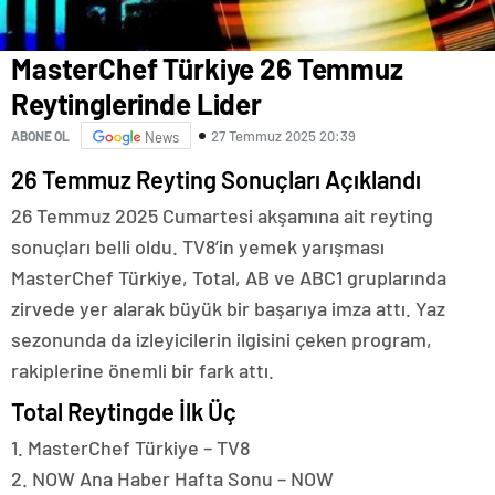
MasterChef Türkiye 26 Temmuz
Reytinglerinde Lider
27 Temmuz 2025 20:39
ABONE OL
News
26 Temmuz Reyting Sonuçları Açıklandı
26 Temmuz 2025 Cumartesi akşamına ait reyting
sonuçları belli oldu. TV8’in yemek yarışması
MasterChef Türkiye, Total, AB ve ABC1 gruplarında
zirvede yer alarak büyük bir başarıya imza attı. Yaz
sezonunda da izleyicilerin ilgisini çeken program,
rakiplerine önemli bir fark attı.
Total Reytingde İlk Üç
1. MasterChef Türkiye – TV8
2. NOW Ana Haber Hafta Sonu – NOW